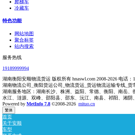
爬梯车
冷藏车
特色功能
网站地图
聚合标签
站内搜索
服务热线
19189999994
湖南衡阳安顺物流货运 版权所有 hnaswl.com 2008-2026 电话：1
湖南物流公司_衡阳货运公司_物流货运_货运物流运输专线_货
湖南服务地区：湖南长沙、株洲、益阳、常德、衡阳、南岳、
水江、涟源、双峰、邵阳县、邵东、沅江、南县、祁阳、湘阴
Powered by
MetInfo 7.8
©2008-2026
mituo.cn
繁体
首页
关于安顺
车型